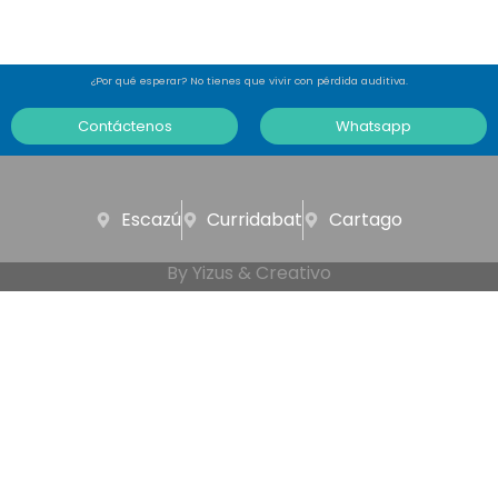
¿Por qué esperar? No tienes que vivir con pérdida auditiva.
Contáctenos
Whatsapp
Escazú
Curridabat
Cartago
By Yizus & Creativo